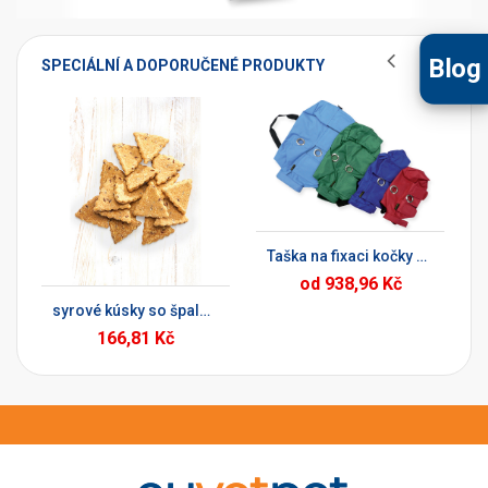
Blog
SPECIÁLNÍ A DOPORUČENÉ PRODUKTY
PŘIDAT DO KOŠÍKU
Taška na fixaci kočky pro vyšetření
ÍKU
PŘIDAT DO KOŠÍKU
od 938,96 Kč
syrové kúsky so špaldou a ľanom 150g
166,81 Kč