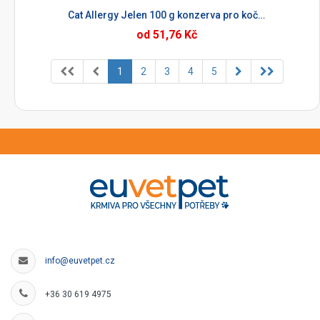
Cat Allergy Jelen 100 g konzerva pro kočky
od 51,76 Kč
1
2
3
4
5
info@euvetpet.cz
+36 30 619 4975