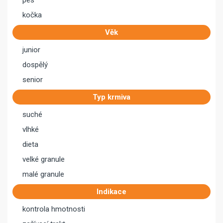
pes
kočka
Věk
junior
dospělý
senior
Typ krmiva
suché
vlhké
dieta
velké granule
malé granule
Indikace
kontrola hmotnosti