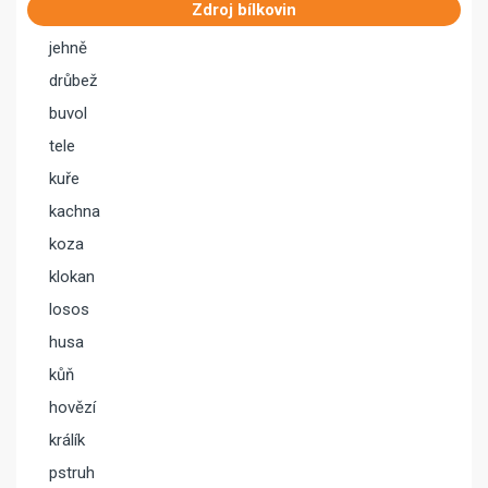
Zdroj bílkovin
jehně
drůbež
buvol
tele
kuře
kachna
koza
klokan
losos
husa
kůň
hovězí
králík
pstruh