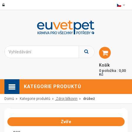
Košík
0 položka : 0,00
Kč
KATEGORIE PRODUKTŮ
»
»
»
Domů
Kategorie produktů
Zdroj bílkovin
drůbež
Zvíře