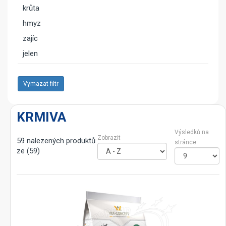
krůta
hmyz
zajíc
jelen
Vymazat filtr
KRMIVA
Výsledků na
Zobrazit
59 nalezených produktů
stránce
ze (59)