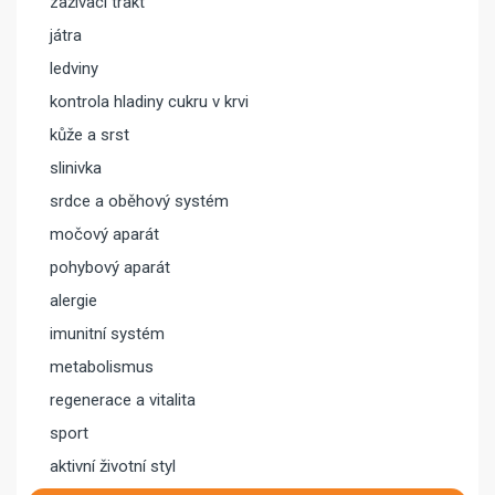
zažívací trakt
játra
ledviny
kontrola hladiny cukru v krvi
kůže a srst
slinivka
srdce a oběhový systém
močový aparát
pohybový aparát
alergie
imunitní systém
metabolismus
regenerace a vitalita
sport
aktivní životní styl