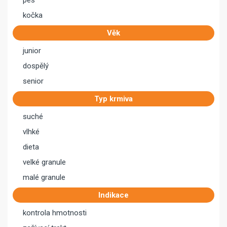
pes
kočka
Věk
junior
dospělý
senior
Typ krmiva
suché
vlhké
dieta
velké granule
malé granule
Indikace
kontrola hmotnosti