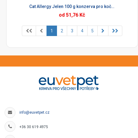
Cat Allergy Jelen 100 g konzerva pro kočky
od 51,76 Kč
1
2
3
4
5
info@euvetpet.cz
+36 30 619 4975