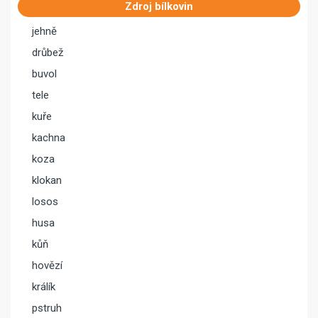
Zdroj bílkovin
jehně
drůbež
buvol
tele
kuře
kachna
koza
klokan
losos
husa
kůň
hovězí
králík
pstruh