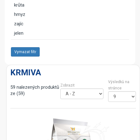
krůta
hmyz
zajíc
jelen
Vymazat filtr
KRMIVA
Výsledků na
Zobrazit
59 nalezených produktů
stránce
ze (59)