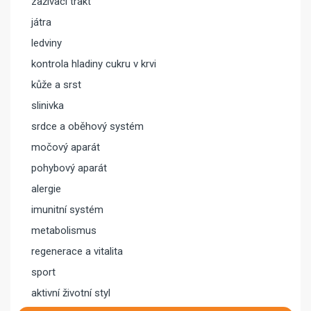
zažívací trakt
játra
ledviny
kontrola hladiny cukru v krvi
kůže a srst
slinivka
srdce a oběhový systém
močový aparát
pohybový aparát
alergie
imunitní systém
metabolismus
regenerace a vitalita
sport
aktivní životní styl