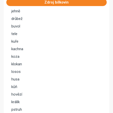
Zdroj bílkovin
jehně
drůbež
buvol
tele
kuře
kachna
koza
klokan
losos
husa
kůň
hovězí
králík
pstruh