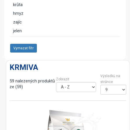
krůta
hmyz
zajíc
jelen
Vymazat filtr
KRMIVA
Výsledků na
Zobrazit
59 nalezených produktů
stránce
ze (59)