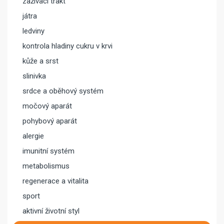
zažívací trakt
játra
ledviny
kontrola hladiny cukru v krvi
kůže a srst
slinivka
srdce a oběhový systém
močový aparát
pohybový aparát
alergie
imunitní systém
metabolismus
regenerace a vitalita
sport
aktivní životní styl