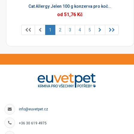
Cat Allergy Jelen 100 g konzerva pro kočky
od 51,76 Kč
1
2
3
4
5
info@euvetpet.cz
+36 30 619 4975