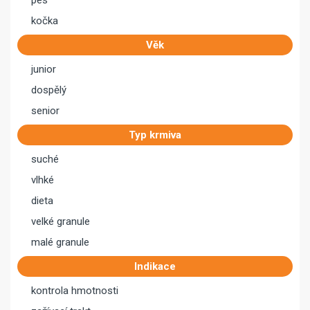
pes
kočka
Věk
junior
dospělý
senior
Typ krmiva
suché
vlhké
dieta
velké granule
malé granule
Indikace
kontrola hmotnosti