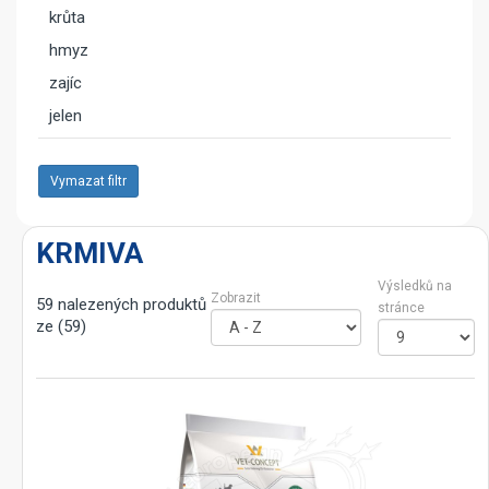
krůta
hmyz
zajíc
jelen
Vymazat filtr
KRMIVA
Výsledků na
Zobrazit
59 nalezených produktů
stránce
ze (59)