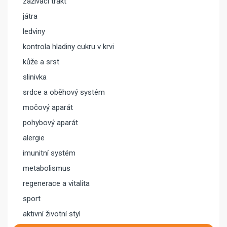
zažívací trakt
játra
ledviny
kontrola hladiny cukru v krvi
kůže a srst
slinivka
srdce a oběhový systém
močový aparát
pohybový aparát
alergie
imunitní systém
metabolismus
regenerace a vitalita
sport
aktivní životní styl