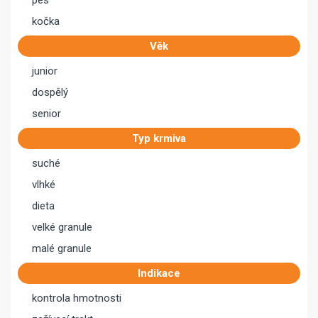
pes
kočka
Věk
junior
dospělý
senior
Typ krmiva
suché
vlhké
dieta
velké granule
malé granule
Indikace
kontrola hmotnosti