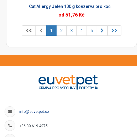
Cat Allergy Jelen 100 g konzerva pro kočky
od 51,76 Kč
1
2
3
4
5
info@euvetpet.cz
+36 30 619 4975