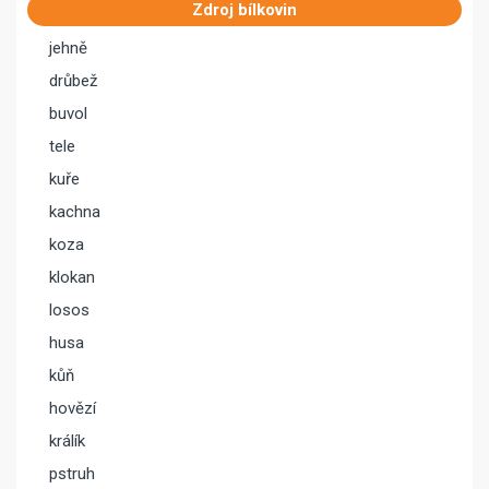
Zdroj bílkovin
jehně
drůbež
buvol
tele
kuře
kachna
koza
klokan
losos
husa
kůň
hovězí
králík
pstruh