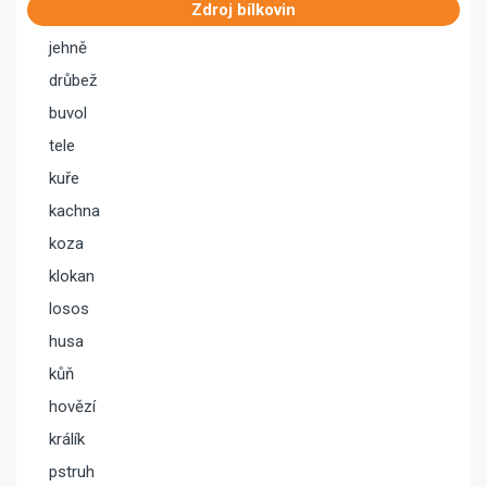
Zdroj bílkovin
jehně
drůbež
buvol
tele
kuře
kachna
koza
klokan
losos
husa
kůň
hovězí
králík
pstruh