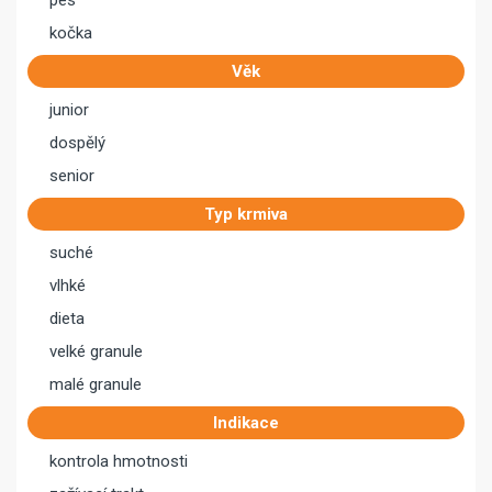
pes
kočka
Věk
junior
dospělý
senior
Typ krmiva
suché
vlhké
dieta
velké granule
malé granule
Indikace
kontrola hmotnosti