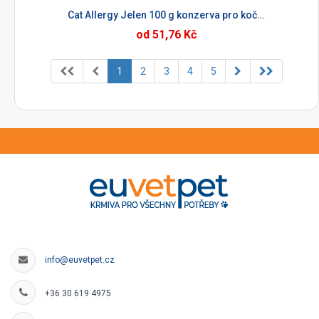
Cat Allergy Jelen 100 g konzerva pro kočky
od 51,76 Kč
1
2
3
4
5
info@euvetpet.cz
+36 30 619 4975