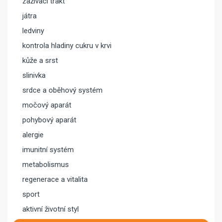
zažívací trakt
játra
ledviny
kontrola hladiny cukru v krvi
kůže a srst
slinivka
srdce a oběhový systém
močový aparát
pohybový aparát
alergie
imunitní systém
metabolismus
regenerace a vitalita
sport
aktivní životní styl