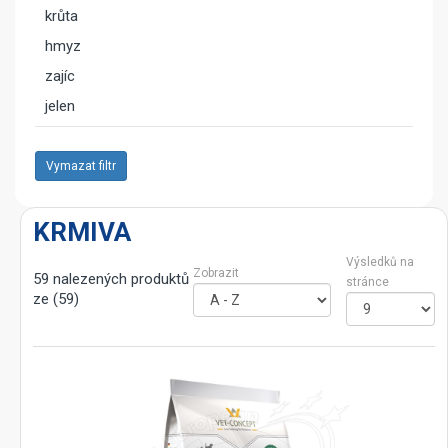
krůta
hmyz
zajíc
jelen
Vymazat filtr
KRMIVA
Výsledků na
Zobrazit
59 nalezených produktů
stránce
ze (59)