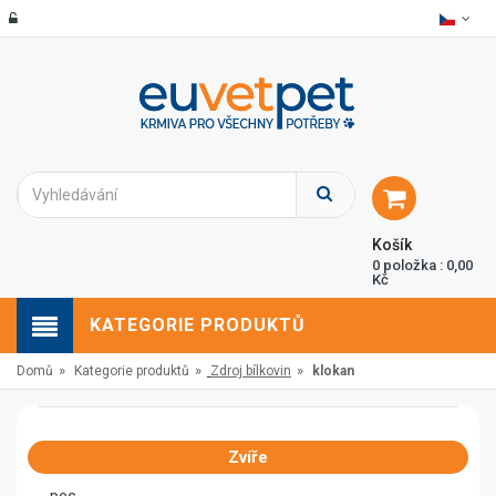
Košík
0 položka : 0,00
Kč
KATEGORIE PRODUKTŮ
»
»
»
Domů
Kategorie produktů
Zdroj bílkovin
klokan
Zvíře