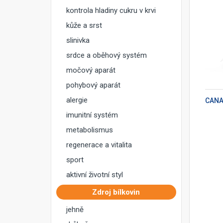
kontrola hladiny cukru v krvi
kůže a srst
slinivka
srdce a oběhový systém
močový aparát
PŘIDAT DO KOŠÍKU
pohybový aparát
alergie
imunitní systém
metabolismus
regenerace a vitalita
sport
aktivní životní styl
Zdroj bílkovin
jehně