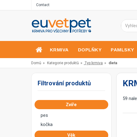
Contact
KRMIVA
DOPLŇKY
PAMLSKY
»
»
»
Domů
Kategorie produktů
Typ krmiva
dieta
KR
Filtrování produktů
59 nal
Zvíře
pes
kočka
Věk