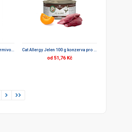
KU
Cat Allergy králík 1,5kg, suché krmivo pro kočky
Cat Allergy Jelen 100 g konzerva pro kočky
od 51,76 Kč