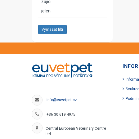
zajíc
jelen
Vymazat filtr
INFO
Informa
Soukro
Podmín
info@euvetpet.cz
+36 30 619 4975
Central European Veterinary Centre
Ltd