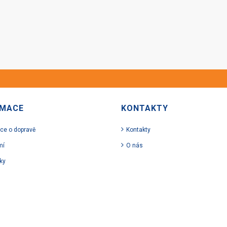
RMACE
KONTAKTY
ce o dopravě
Kontakty
mí
O nás
ky