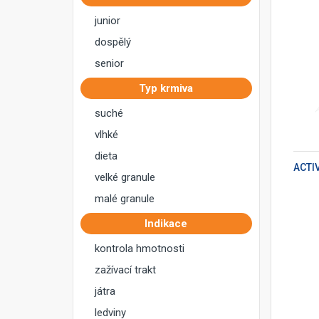
junior
dospělý
senior
Typ krmiva
suché
vlhké
PŘIDAT DO KOŠÍKU
dieta
velké granule
malé granule
Indikace
kontrola hmotnosti
zažívací trakt
játra
ledviny