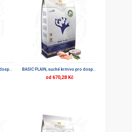
KU
BASIC PACK, suché krmivo pro dospělé psy
BASIC PLAIN, suché krmivo pro dospělé psy
od 670,28 Kč