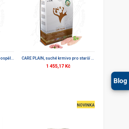
KU
CARE PACK, suché krmivo pro dospělé psy
CARE PLAIN, suché krmivo pro starší psy
1 455,17 Kč
Blog
NOVINKA