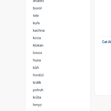
drůbež
buvol
tele
kuře
kachna
PŘIDAT DO KOŠÍKU
koza
klokan
losos
husa
kůň
hovězí
králík
pstruh
krůta
hmyz