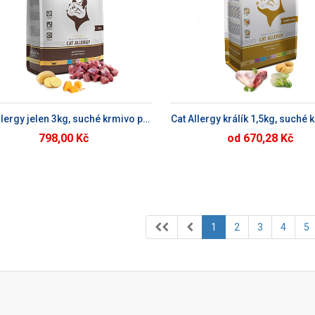
PŘIDAT DO KOŠÍKU
PŘIDAT DO KOŠÍ
Cat Allergy jelen 3kg, suché krmivo pro kočky
798,00 Kč
od 670,28 Kč
1
2
3
4
5